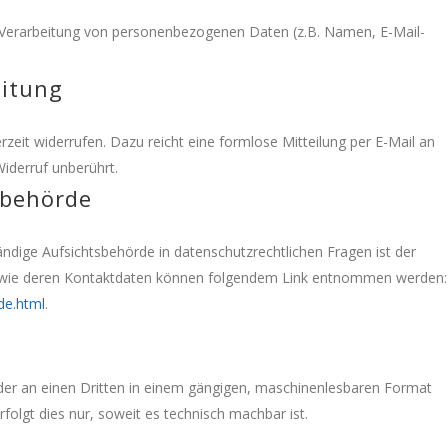
der Verarbeitung von personenbezogenen Daten (z.B. Namen, E-Mail-
eitung
erzeit widerrufen. Dazu reicht eine formlose Mitteilung per E-Mail an
iderruf unberührt.
sbehörde
ndige Aufsichtsbehörde in datenschutzrechtlichen Fragen ist der
sowie deren Kontaktdaten können folgendem Link entnommen werden:
de.html
.
h oder an einen Dritten in einem gängigen, maschinenlesbaren Format
folgt dies nur, soweit es technisch machbar ist.