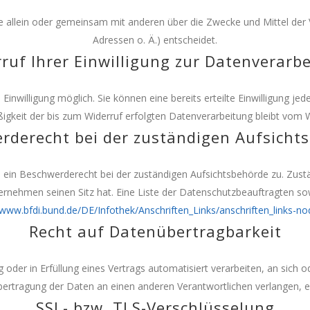
n, die allein oder gemeinsam mit anderen über die Zwecke und Mittel 
Adressen o. Ä.) entscheidet.
ruf Ihrer Einwilligung zur Datenverarb
inwilligung möglich. Sie können eine bereits erteilte Einwilligung jed
igkeit der bis zum Widerruf erfolgten Datenverarbeitung bleibt vom W
rderecht bei der zuständigen Aufsicht
 ein Beschwerderecht bei der zuständigen Aufsichtsbehörde zu. Zustä
ernehmen seinen Sitz hat. Eine Liste der Datenschutzbeauftragten 
/www.bfdi.bund.de/DE/Infothek/Anschriften_Links/anschriften_links-no
Recht auf Datenübertragbarkeit
ng oder in Erfüllung eines Vertrags automatisiert verarbeiten, an sic
bertragung der Daten an einen anderen Verantwortlichen verlangen, er
SSL- bzw. TLS-Verschlüsselung